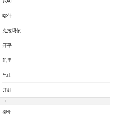
昆明
喀什
克拉玛依
开平
凯里
昆山
开封
L
柳州