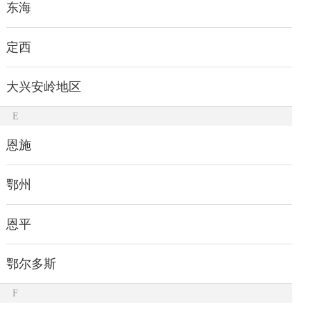
东海
定西
大兴安岭地区
E
恩施
鄂州
恩平
鄂尔多斯
F