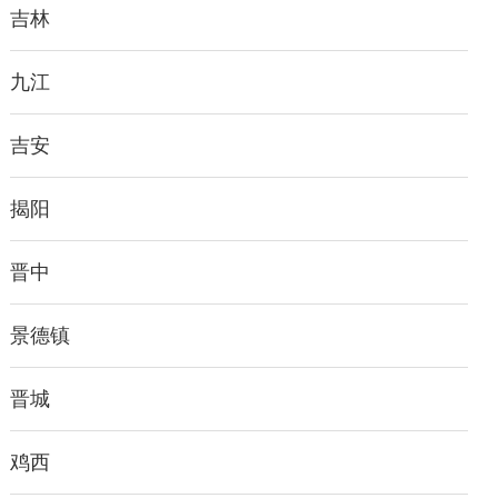
吉林
九江
吉安
揭阳
晋中
景德镇
晋城
鸡西