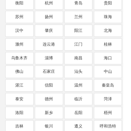
衡阳
杭州
青岛
贵阳
苏州
扬州
兰州
珠海
汉中
肇庆
阳江
北海
滁州
连云港
江门
桂林
乌鲁木齐
淄博
南昌
海口
佛山
石家庄
汕头
中山
湛江
信阳
温州
秦皇岛
泰安
德州
临沂
菏泽
洛阳
新乡
岳阳
梧州
吉林
银川
遵义
呼和浩特