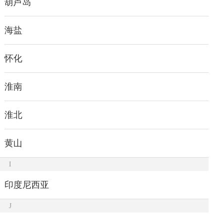
葫芦岛
海盐
怀化
淮南
淮北
黄山
I
印度尼西亚
J