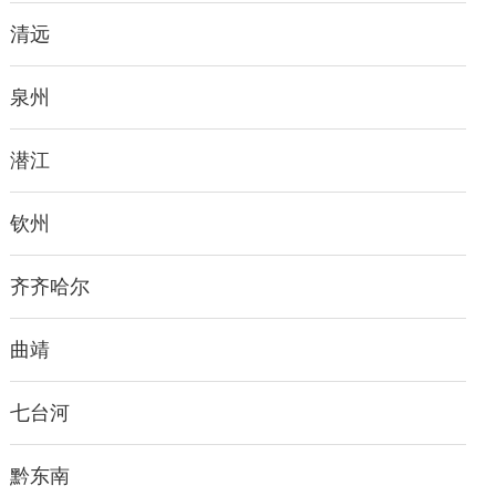
清远
泉州
潜江
钦州
齐齐哈尔
曲靖
七台河
黔东南