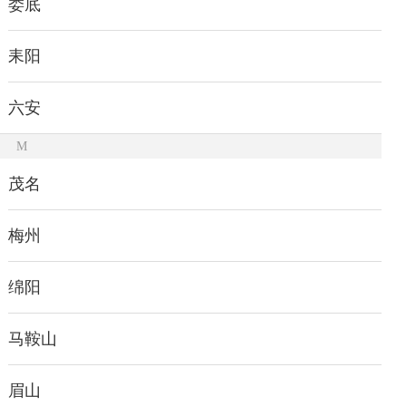
娄底
耒阳
六安
M
茂名
梅州
绵阳
马鞍山
眉山