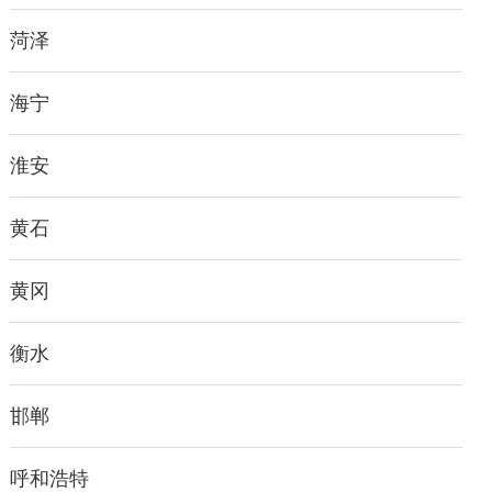
菏泽
海宁
淮安
黄石
黄冈
衡水
邯郸
呼和浩特