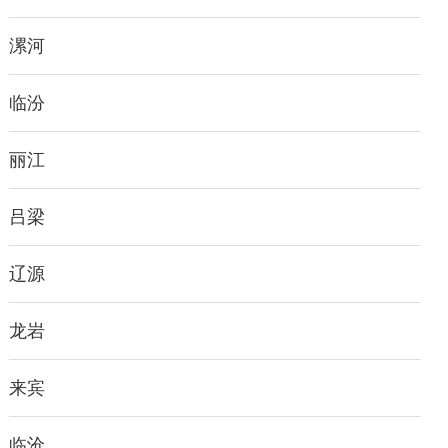
漯河
临汾
丽江
吕梁
辽源
龙岩
来宾
临沧