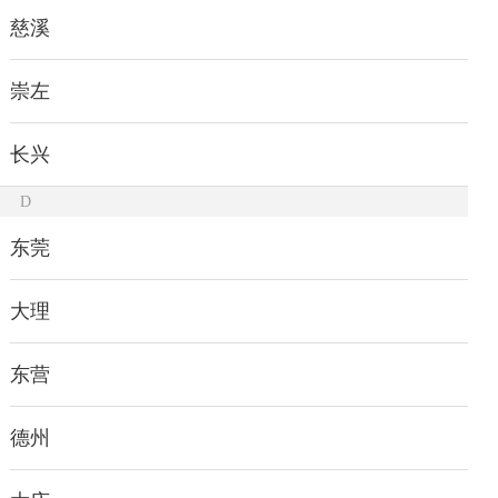
慈溪
崇左
长兴
D
东莞
大理
东营
德州