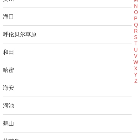
N
O
海口
P
Q
R
呼伦贝尔草原
S
T
U
和田
V
W
X
哈密
Y
Z
海安
河池
鹤山