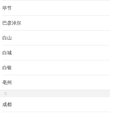
毕节
巴彦淖尔
白山
白城
白银
亳州
C
成都