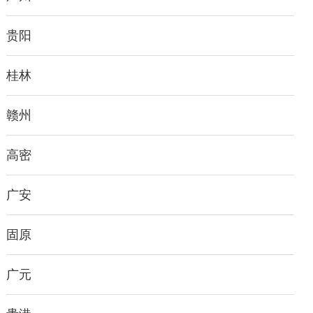
贵阳
桂林
赣州
高密
广安
固原
广元