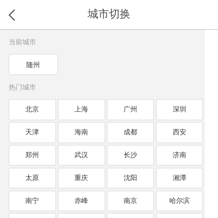
城市切换
当前城市
随州
热门城市
北京
上海
广州
深圳
天津
海南
成都
西安
郑州
武汉
长沙
济南
太原
重庆
沈阳
湘潭
南宁
赤峰
南京
哈尔滨