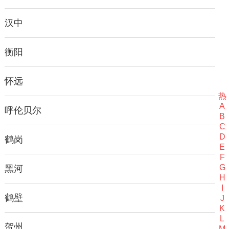
汉中
衡阳
怀远
热
A
呼伦贝尔
B
C
D
鹤岗
E
F
G
黑河
H
I
鹤壁
J
K
L
贺州
M