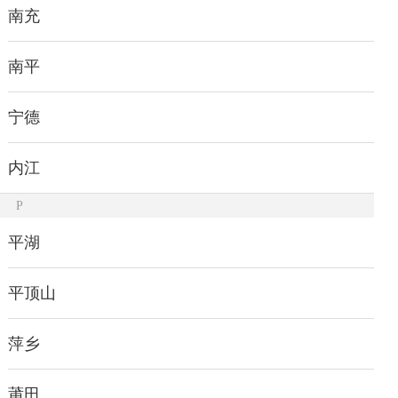
南充
南平
宁德
内江
P
平湖
平顶山
萍乡
莆田