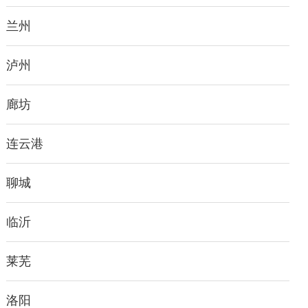
兰州
泸州
廊坊
连云港
聊城
临沂
莱芜
洛阳