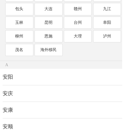
包头
大连
赣州
九江
玉林
昆明
台州
阜阳
柳州
恩施
大理
泸州
茂名
海外移民
A
安阳
安庆
安康
安顺